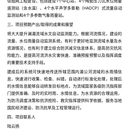
信组网工程建设，包括建设1个中心站、4个陶瓷压力式水位雨量
遥测站（含水温）、4个水平声学多普勒（HADCP）式流量自动
监测站和4个多参数气象雨量站。
三、项目预期产出/取得的成果和展望
将大大提升澜湄流域水文自动监测能力。根据河流情况，建设的
流量、水位雨量自动监测系统，有利于更好地监测流域水量及水
资源情况，也有利于建立综合防洪减灾信息体系，提高防灾抗风
险能力，是提高河流洪水灾害快速、准确预报预警以及指挥调度
的重要技术支持手段。
建成后的系统可快速地传送所辖范围内湄公河流域的水雨情信
息，快速进行收集、检查、纠错，自动进行标准化处理，处理后
的水情信息能够自动转发目标地点，为流域国家各级防汛指挥部
门提供准确、及时的实时雨、水情信息，为水资源的合理运用，
为防汛调度决策和抗洪抢险、救灾指挥提供科学依据，服务当地
国民经济建设、防汛抗旱及工程管理运行。
四、项目联系人
陆云扬