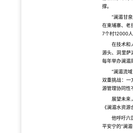
撑。
“澜湄甘
在柬埔寨、老
7个村1200
在技术和
源头、洞里萨
每年举办澜湄
“澜湄流
双重挑战：一
源管理协同性
展望未来
《澜湄水资源合
他呼吁六
平安宁的“澜湄