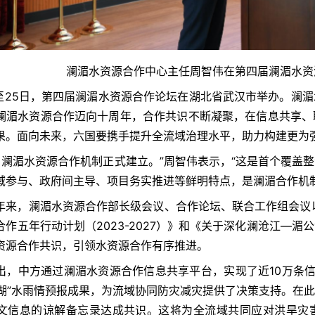
澜湄水资源合作中心主任周智伟在第四届澜湄水资源
日至25日，第四届澜湄水资源合作论坛在湖北省武汉市举办。澜
澜湄水资源合作迈向十周年，合作共识不断凝聚，在信息共享、
果。面向未来，六国要携手提升全流域治理水平，助力构建更为
7年，澜湄水资源合作机制正式建立。”周智伟表示，“这是首个覆
域参与、政府间主导、项目务实推进等鲜明特点，是澜湄合作机
年来，澜湄水资源合作部长级会议、合作论坛、联合工作组会议
合作五年行动计划（2023-2027）》和《关于深化澜沧江—
资源合作共识，引领水资源合作有序推进。
出，中方通过澜湄水资源合作信息共享平台，实现了近10万条
“蓝湖”水雨情预报成果，为流域协同防灾减灾提供了决策支持。在
文信息的谅解备忘录达成共识。这将为全流域共同应对洪旱灾