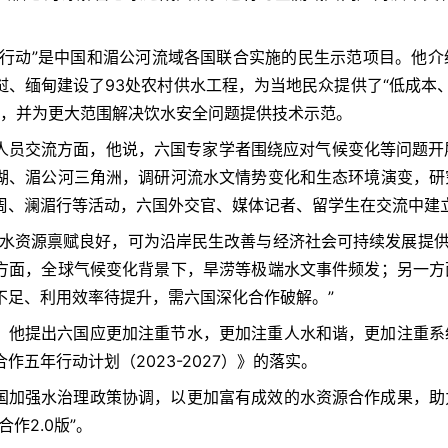
泉行动”是中国和湄公河流域各国联合实施的民生示范项目。他
挝、缅甸建设了93处农村供水工程，为当地民众提供了“低成本、
0人，并为更大范围解决饮水安全问题提供技术示范。
人员交流方面，他说，六国专家学者围绕应对气候变化等问题开
湖、湄公河三角洲，调研河流水文情势变化和生态环境演变，研
周、澜湄行等活动，六国外交官、媒体记者、留学生在交流中建
域水资源禀赋良好，可为沿岸民生改善与经济社会可持续发展提供
方面，全球气候变化背景下，旱涝等极端水文事件频发；另一方
不足、利用效率待提升，需六国深化合作破解。”
，他提出六国应更加注重节水，更加注重人水和谐，更加注重系
作五年行动计划（2023-2027）》的落实。
国加强水治理政策协调，以更加富有成效的水资源合作成果，助
合作2.0版”。