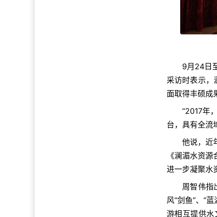
9月24
采访时表示，
面取得丰硕成
“201
台，具有全流
他说，近
《澜湄水资源
进一步凝聚水
周智伟指
风“剑鱼”、
游相互提供水