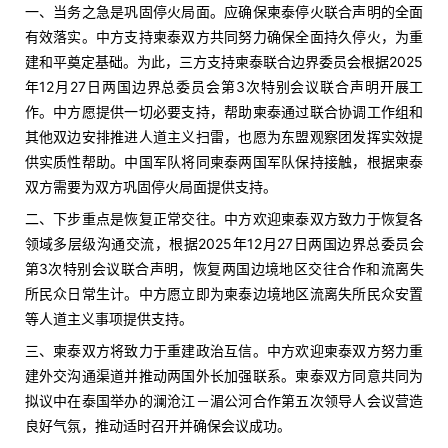
一、当务之急是巩固停火局面。应确保柬泰停火联合声明的全面
有效落实。中方支持柬泰双方共同努力确保全面持久停火，为重
建和平奠定基础。为此，三方支持柬泰联合边界委员会根据2025
年12月27日两国边界总委员会第3次特别会议联合声明开展工
作。中方愿提供一切必要支持，帮助柬泰通过联合协调工作组和
其他双边安排推进人道主义扫雷，也愿为东盟观察团发挥实效提
供实质性帮助。中国军队将同柬泰两国军队保持接触，根据柬泰
双方需要为双方巩固停火局面提供支持。
二、下步重点是恢复正常交往。中方欢迎柬泰双方致力于恢复各
领域多层级沟通交流，根据2025年12月27日两国边界总委员会
第3次特别会议联合声明，恢复两国边境地区交往合作和流离失
所民众日常生计。中方愿立即为柬泰边境地区流离失所民众安置
等人道主义事项提供支持。
三、柬泰双方将致力于重建政治互信。中方欢迎柬泰双方努力重
建外交沟通渠道并推动两国外长加强联系。柬泰双方同意共同为
拟议中在泰国举办的澜沧江－湄公河合作第五次领导人会议营造
良好气氛，推动适时召开并确保会议成功。