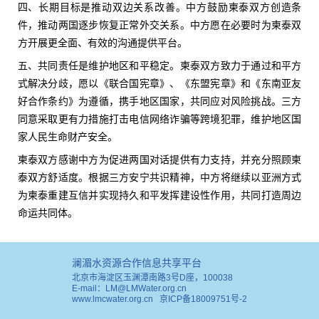
四、长期目标是推动双边关系改善。中方鼓励柬泰双方创造条
件，推动两国逐步恢复正常外交关系。中方愿在必要时为柬泰双
方开展更全面、有效的沟通提供平台。
五、共同责任是维护地区和平稳定。柬泰双方致力于通过和平方
式解决分歧，愿以《联合国宪章》、《东盟宪章》和《东南亚友
好合作条约》为遵循，携手地区国家，共同应对风险挑战。三方
同意采取更有力措施打击电信网络诈骗等跨境犯罪，维护地区国
家人民生命财产安全。
柬泰双方感谢中方为促进两国对话提供有力支持，并充分照顾柬
泰双方舒适度。根据三方安宁共识精神，中方将继续以亚洲方式
为柬泰重建互信并实现持久和平发挥建设性作用，共同打造周边
命运共同体。
澜湄水资源合作信息共享平台
北京市海淀区玉渊潭南路3号D座，100038
E-mail：LM@LMWater.org.cn
www.lmcwater.org.cn
京ICP备18009751号-2