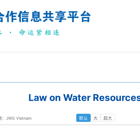
Law on Water Resources
默认
大
超大
：JWG Vietnam